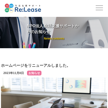
Skip
to
content
NPO法人 生活支援サポートか
らのお知らせ
News contents
ホームページをリニューアルしました。
2023年11月8日
お知らせ